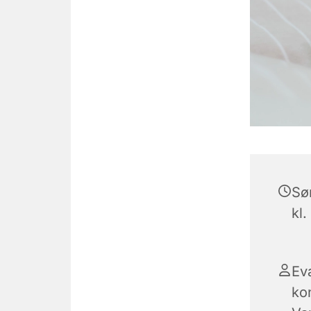
Sø
kl.
Ev
ko