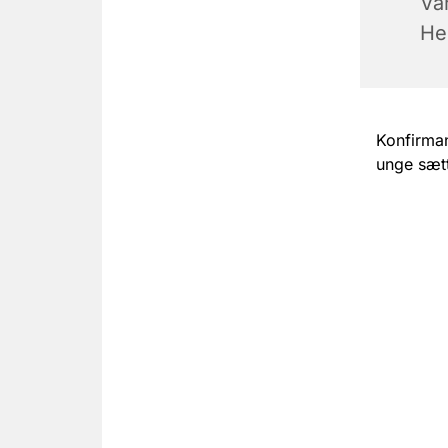
Van
He
Konfirman
unge sætt