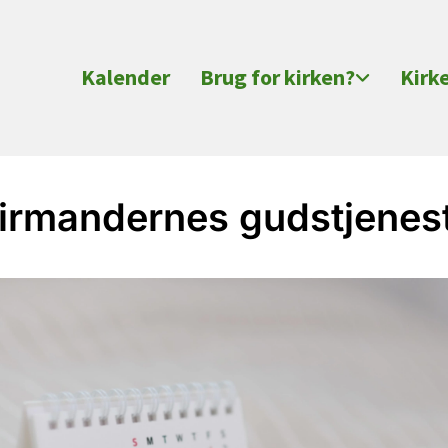
Kalender
Brug for kirken?
Kirk
irmandernes gudstjenes