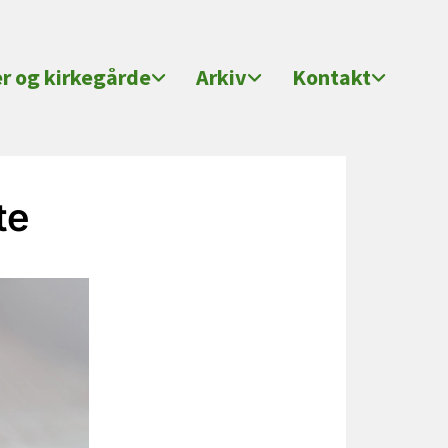
er og kirkegårde
Arkiv
Kontakt
te