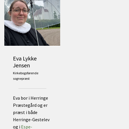
Eva Lykke
Jensen
Kirkebogsførende
sognepræst
Eva bor i Herringe
Præstegård og er
præst i både
Herringe-Gestelev
og i
Espe-