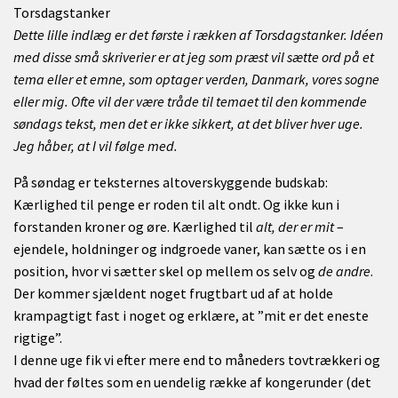
Torsdagstanker
Dette lille indlæg er det første i rækken af Torsdagstanker. Idéen
med disse små skriverier er at jeg som præst vil sætte ord på et
tema eller et emne, som optager verden, Danmark, vores sogne
eller mig. Ofte vil der være tråde til temaet til den kommende
søndags tekst, men det er ikke sikkert, at det bliver hver uge.
Jeg håber, at I vil følge med.
På søndag er teksternes altoverskyggende budskab:
Kærlighed til penge er roden til alt ondt. Og ikke kun i
forstanden kroner og øre. Kærlighed til
alt, der er mit
–
ejendele, holdninger og indgroede vaner, kan sætte os i en
position, hvor vi sætter skel op mellem os selv og
de andre
.
Der kommer sjældent noget frugtbart ud af at holde
krampagtigt fast i noget og erklære, at ”mit er det eneste
rigtige”.
I denne uge fik vi efter mere end to måneders tovtrækkeri og
hvad der føltes som en uendelig række af kongerunder (det