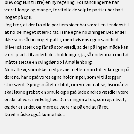
blev dog kun til tre) en ny regering. Forhandlingerne har
været lange og mange, fordi alle de valgte partier har haft
noget på spil.
Jeg tror, at der fra alle partiers sider har været en tendens til
at holde meget stærkt fat i sine egne holdninger. Det er der
ikke som sådan noget galt i, men hvis ens egen sandhed
bliver så stærk og får så stor værdi, at der på ingen måde kan
være plads til anderledes holdninger, ja, så ender man med at
måtte sætte en svingdør op i Amalienborg.
Men alle vi, som ikke med jævne mellemrum løber kongen på
dørene, har også vores egne holdninger, som vi tillægger
stor værdi. Spørgsmålet er blot, om vi evner at se, hvornår vi
skal løsne grebet en smule og også lade andres værdier være
en del af vores virkelighed. Der er ingen af os, som ejer livet,
og der er andet og mere at være rig på end at få ret.
Du vil måske også kunne lide...